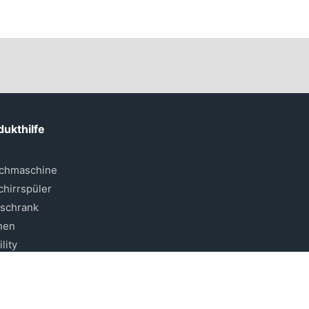
dukthilfe
chmaschine
hirrspüler
lschrank
hen
lity