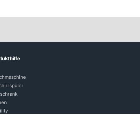
dukthilfe
chmaschine
hirrspüler
lschrank
hen
lity