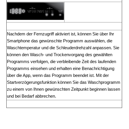
Nachdem
der
Fernzugriff
aktiviert
ist,
können
Sie
über
Ihr
Smartphone
das gewünschte
Programm
auswählen,
die
Waschtemperatur
und
die Schleuderdrehzahl
anpassen.
Sie
können
den
Wasch-
und
Trockenvorgang
des 
gewählten 
Programms verfolgen, die verbleibende Zeit des laufenden 
Programms 
einsehen
und
erhalten
eine
Benachrichtigung
über
die
App,
wenn
das
Programm 
beendet ist. Mit der
Startverzögerungsfunktion
können
Sie das Waschprogramm 
zu
einem
von
Ihnen
gewünschten
Zeitpunkt
beginnen
lassen
und
bei
Bedarf 
abbrechen.